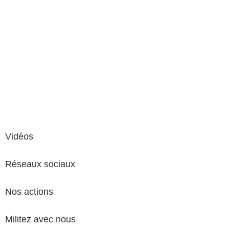
Accueil
Nos 7 raisons de faire un référendum
Ils soutiennent le référendum
Faire un don
Vidéos
Réseaux sociaux
Nos actions
Militez avec nous