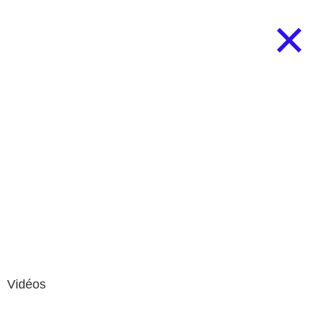
Accueil
Nos 7 raisons de faire un référendum
Ils soutiennent le référendum
Faire un don
Vidéos